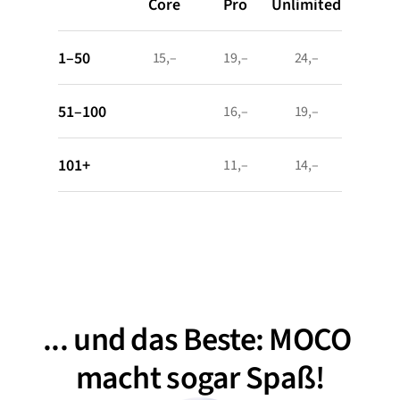
Core
Pro
Unlimited
1–50
15,–
19,–
24,–
51–100
16,–
19,–
101+
11,–
14,–
... und das Beste: MOCO 
macht sogar Spaß!