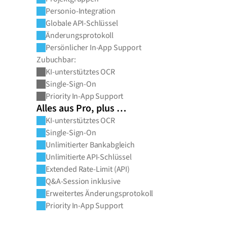
Personio-Integration
Globale API-Schlüssel
Änderungsprotokoll
Persönlicher In-App Support
Zubuchbar:
KI-unterstütztes OCR
Single-Sign-On
Priority In-App Support
Alles aus Pro, plus …
KI-unterstütztes OCR
Single-Sign-On
Unlimitierter Bankabgleich
Unlimitierte API-Schlüssel
Extended Rate-Limit (API)
Q&A-Session inklusive
Erweitertes Änderungsprotokoll
Priority In-App Support